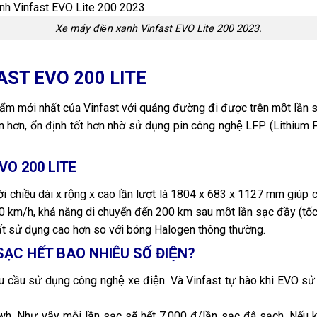
Xe máy điện xanh Vinfast EVO Lite 200 2023.
FAST EVO 200 LITE
 mới nhất của Vinfast với quảng đường đi được trên một lần sạc
 lớn hơn, ổn định tốt hơn nhờ sử dụng pin công nghệ LFP (Lithi
EVO 200 LITE
́i chiều dài x rộng x cao lần lượt là 1804 x 683 x 1127 mm giúp ch
 70 km/h, khả năng di chuyển đến 200 km sau một lần sạc đầy (tốc
uất sử dụng cao hơn so với bóng Halogen thông thường.
SẠC HẾT BAO NHIÊU SỐ ĐIỆN?
nhu cầu sử dụng công nghệ xe điện. Và Vinfast tự hào khi EVO 
đ/Kwh. Như vậy mỗi lần sạc sẽ hết 7.000 đ/lần sạc đâ sạch. Nếu 