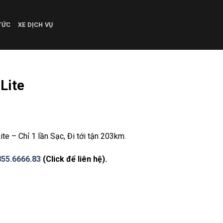
TỨC
XE DỊCH VỤ
Lite
te – Chỉ 1 lần Sạc, Đi tới tận 203km.
855.6666.83
(Click để liên hệ).