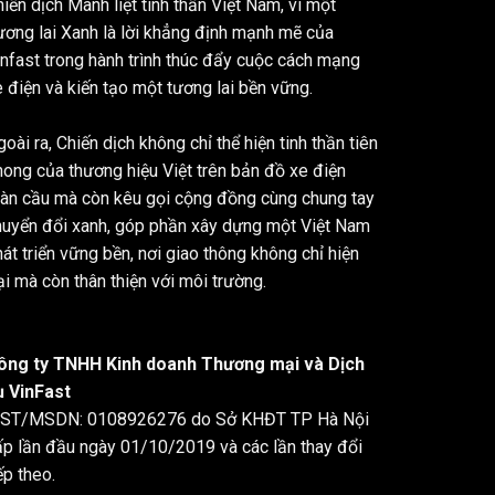
iến dịch Mãnh liệt tinh thần Việt Nam, vì một
ương lai Xanh là lời khẳng định mạnh mẽ của
infast trong hành trình thúc đẩy cuộc cách mạng
 điện và kiến tạo một tương lai bền vững.
oài ra, Chiến dịch không chỉ thể hiện tinh thần tiên
hong của thương hiệu Việt trên bản đồ xe điện
oàn cầu mà còn kêu gọi cộng đồng cùng chung tay
huyển đổi xanh, góp phần xây dựng một Việt Nam
át triển vững bền, nơi giao thông không chỉ hiện
i mà còn thân thiện với môi trường.
ông ty TNHH Kinh doanh Thương mại và Dịch
ụ VinFast
ST/MSDN: 0108926276 do Sở KHĐT TP Hà Nội
ấp lần đầu ngày 01/10/2019 và các lần thay đổi
ếp theo.