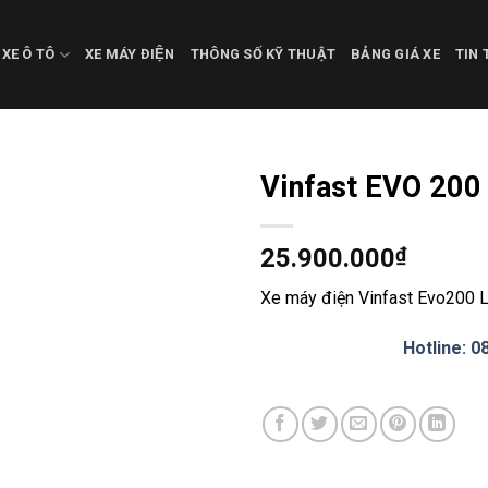
XE Ô TÔ
XE MÁY ĐIỆN
THÔNG SỐ KỸ THUẬT
BẢNG GIÁ XE
TIN 
Vinfast EVO 200 
25.900.000
₫
Xe máy điện Vinfast Evo200 Li
Hotline: 0