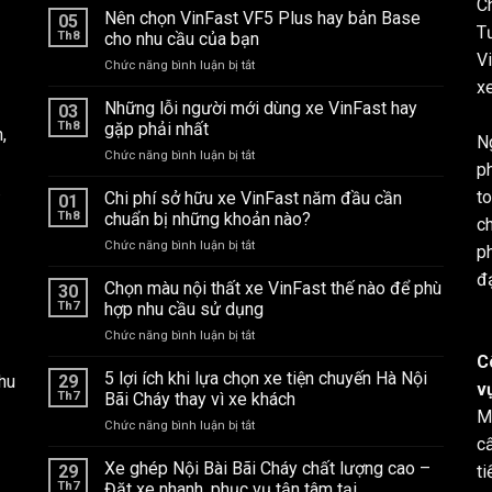
Ch
Nên chọn VinFast VF5 Plus hay bản Base
05
T
Th8
cho nhu cầu của bạn
V
ở
Chức năng bình luận bị tắt
Nên
xe
chọn
Những lỗi người mới dùng xe VinFast hay
03
VinFast
Th8
gặp phải nhất
,
VF5
Ng
ở
Chức năng bình luận bị tắt
Plus
p
Những
hay
.
lỗi
t
Chi phí sở hữu xe VinFast năm đầu cần
bản
01
người
Base
Th8
chuẩn bị những khoản nào?
c
mới
cho
ở
Chức năng bình luận bị tắt
dùng
ph
nhu
Chi
xe
cầu
đạ
phí
Chọn màu nội thất xe VinFast thế nào để phù
VinFast
30
của
sở
hay
Th7
hợp nhu cầu sử dụng
bạn
hữu
gặp
ở
Chức năng bình luận bị tắt
xe
phải
Chọn
VinFast
C
nhất
màu
5 lợi ích khi lựa chọn xe tiện chuyến Hà Nội
năm
hu
29
v
nội
đầu
Th7
Bãi Cháy thay vì xe khách
thất
cần
M
ở
Chức năng bình luận bị tắt
xe
chuẩn
c
5
VinFast
bị
lợi
Xe ghép Nội Bài Bãi Cháy chất lượng cao –
thế
29
những
ti
ích
nào
Th7
Đặt xe nhanh, phục vụ tận tâm tại
khoản