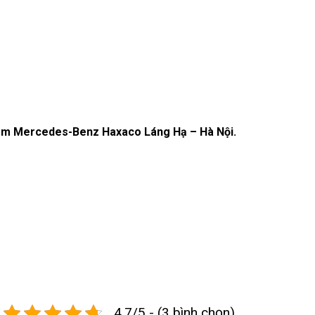
oom Mercedes-Benz Haxaco Láng Hạ – Hà Nội.
4.7/5 - (3 bình chọn)