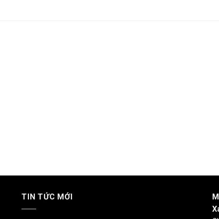
TIN TỨC MỚI
M
X