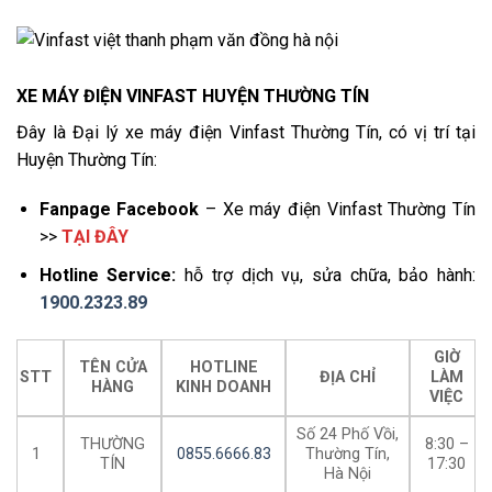
XE MÁY ĐIỆN VINFAST HUYỆN THƯỜNG TÍN
Đây là Đại lý xe máy điện Vinfast Thường Tín, có vị trí tại
Huyện Thường Tín:
Fanpage Facebook
– Xe máy điện Vinfast Thường Tín
>>
TẠI ĐÂY
Hotline Service:
hỗ trợ dịch vụ, sửa chữa, bảo hành:
1900.2323.89
GIỜ
TÊN CỬA
HOTLINE
STT
ĐỊA CHỈ
LÀM
HÀNG
KINH DOANH
VIỆC
Số 24 Phố Vồi,
THƯỜNG
8:30 –
1
0855.6666.83
Thường Tín,
TÍN
17:30
Hà Nội