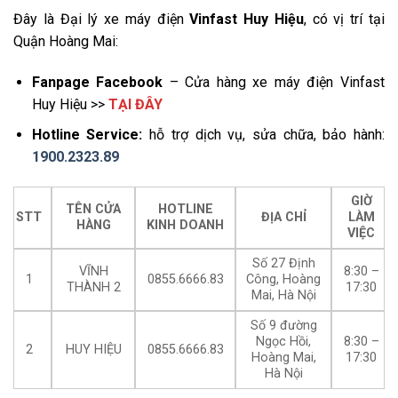
Đây là Đại lý xe máy điện
Vinfast Huy Hiệu
, có vị trí tại
Quận Hoàng Mai:
Fanpage Facebook
– Cửa hàng xe máy điện Vinfast
Huy Hiệu >>
TẠI ĐÂY
Hotline Service:
hỗ trợ dịch vụ, sửa chữa, bảo hành:
1900.2323.89
GIỜ
TÊN CỬA
HOTLINE
STT
ĐỊA CHỈ
LÀM
HÀNG
KINH DOANH
VIỆC
Số 27 Định
VĨNH
8:30 –
1
0855.6666.83
Công, Hoàng
THÀNH 2
17:30
Mai, Hà Nội
Số 9 đường
Ngọc Hồi,
8:30 –
2
HUY HIỆU
0855.6666.83
Hoàng Mai,
17:30
Hà Nội