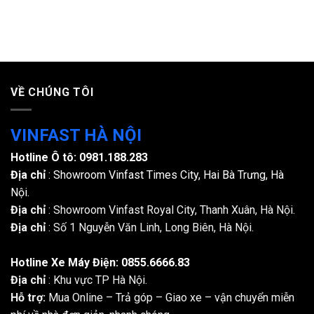
Chọn
VinFast
nhất
màu
năm
nội
đầu
thất
cần
xe
chuẩn
VinFast
bị
thế
những
nào
khoản
VỀ CHÚNG TÔI
để
nào?
phù
hợp
VINFAST HÀ NỘI
nhu
cầu
Hotline Ô tô:
0981.188.283
sử
dụng
Địa chỉ
: Showroom Vinfast Times City, Hai Bà Trưng, Hà
Nội.
Địa chỉ
: Showroom Vinfast Royal City, Thanh Xuân, Hà Nội.
Địa chỉ
: Số 1 Nguyễn Văn Linh, Long Biên, Hà Nội.
Hotline Xe Máy Điện:
0855.6666.83
Địa chỉ
: Khu vực TP Hà Nội.
Hỗ trợ:
Mua Online – Trả góp – Giao xe – vận chuyển miễn