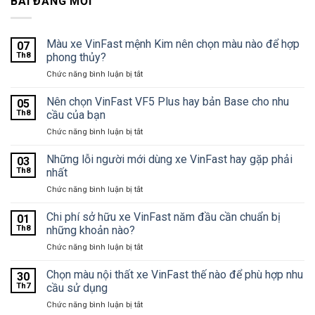
BÀI ĐĂNG MỚI
Màu xe VinFast mệnh Kim nên chọn màu nào để hợp
07
Th8
phong thủy?
ở
Chức năng bình luận bị tắt
Màu
xe
Nên chọn VinFast VF5 Plus hay bản Base cho nhu
05
VinFast
Th8
cầu của bạn
mệnh
ở
Chức năng bình luận bị tắt
Kim
Nên
nên
chọn
Những lỗi người mới dùng xe VinFast hay gặp phải
chọn
03
VinFast
màu
Th8
nhất
VF5
nào
ở
Chức năng bình luận bị tắt
Plus
để
Những
hay
hợp
lỗi
Chi phí sở hữu xe VinFast năm đầu cần chuẩn bị
bản
01
phong
người
Base
Th8
những khoản nào?
thủy?
mới
cho
ở
Chức năng bình luận bị tắt
dùng
nhu
Chi
xe
cầu
phí
Chọn màu nội thất xe VinFast thế nào để phù hợp nhu
VinFast
30
của
sở
hay
Th7
cầu sử dụng
bạn
hữu
gặp
ở
Chức năng bình luận bị tắt
xe
phải