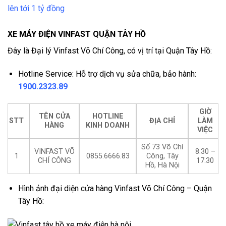
lên tới 1 tỷ đồng
XE MÁY ĐIỆN VINFAST QUẬN TÂY HỒ
Đây là Đại lý Vinfast Võ Chí Công, có vị trí tại Quận Tây Hồ:
Hotline Service: Hỗ trợ dịch vụ sửa chữa, bảo hành:
1900.2323.89
GIỜ
TÊN CỬA
HOTLINE
STT
ĐỊA CHỈ
LÀM
HÀNG
KINH DOANH
VIỆC
Số 73 Võ Chí
VINFAST VÕ
8:30 –
1
0855.6666.83
Công, Tây
CHÍ CÔNG
17:30
Hồ, Hà Nội
Hình ảnh đại diện cửa hàng Vinfast Võ Chí Công – Quận
Tây Hồ: