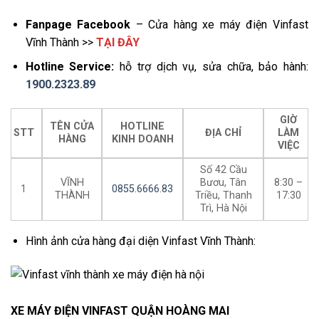
Fanpage Facebook
– Cửa hàng xe máy điện Vinfast
Vĩnh Thành >>
TẠI ĐÂY
Hotline Service:
hỗ trợ dịch vụ, sửa chữa, bảo hành:
1900.2323.89
GIỜ
TÊN CỬA
HOTLINE
STT
ĐỊA CHỈ
LÀM
HÀNG
KINH DOANH
VIỆC
Số 42 Cầu
VĨNH
Bươu, Tân
8:30 –
1
0855.6666.83
THÀNH
Triều, Thanh
17:30
Trì, Hà Nội
Hình ảnh cửa hàng đại diện Vinfast Vĩnh Thành:
XE MÁY ĐIỆN VINFAST QUẬN HOÀNG MAI