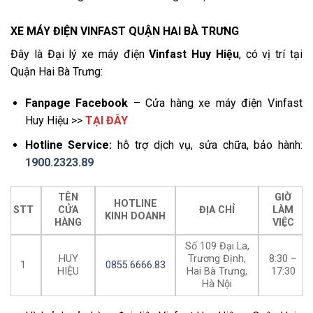
XE MÁY ĐIỆN VINFAST QUẬN HAI BÀ TRƯNG
Đây là Đại lý xe máy điện
Vinfast Huy Hiệu
, có vị trí tại
Quận Hai Bà Trưng:
Fanpage Facebook
– Cửa hàng xe máy điện Vinfast
Huy Hiệu >>
TẠI ĐÂY
Hotline Service:
hỗ trợ dịch vụ, sửa chữa, bảo hành:
1900.2323.89
TÊN
GIỜ
HOTLINE
STT
CỬA
ĐỊA CHỈ
LÀM
KINH DOANH
HÀNG
VIỆC
Số 109 Đại La,
HUY
Trương Định,
8:30 –
1
0855.6666.83
HIỆU
Hai Bà Trưng,
17:30
Hà Nội