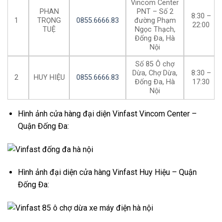
Vincom Center
PHAN
PNT – Số 2
8:30 –
1
TRỌNG
0855.6666.83
đường Phạm
22:00
TUỆ
Ngọc Thạch,
Đống Đa, Hà
Nội
Số 85 Ô chợ
Dừa, Chợ Dừa,
8:30 –
2
HUY HIỆU
0855.6666.83
Đống Đa, Hà
17:30
Nội
Hình ảnh cửa hàng đại diện Vinfast Vincom Center –
Quận Đống Đa:
Hình ảnh đại diện cửa hàng Vinfast Huy Hiệu – Quận
Đống Đa: