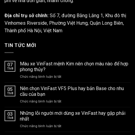
phí về nhà đơn giản, nhanh chóng.
Địa chỉ trụ sở chính:
Số 7, đường Bằng Lăng 1, Khu đô thị
Vinhomes Riverside, Phường Việt Hưng, Quận Long Biên,
Thành phố Hà Nội, Việt Nam
TIN TỨC MỚI
Màu xe VinFast mệnh Kim nên chọn màu nào để hợp
07
Th8
phong thủy?
ở
Chức năng bình luận bị tắt
Màu
xe
Nên chọn VinFast VF5 Plus hay bản Base cho nhu
05
VinFast
Th8
cầu của bạn
mệnh
ở
Chức năng bình luận bị tắt
Kim
Nên
nên
chọn
Những lỗi người mới dùng xe VinFast hay gặp phải
chọn
03
VinFast
màu
Th8
nhất
VF5
nào
ở
Chức năng bình luận bị tắt
Plus
để
Những
hay
hợp