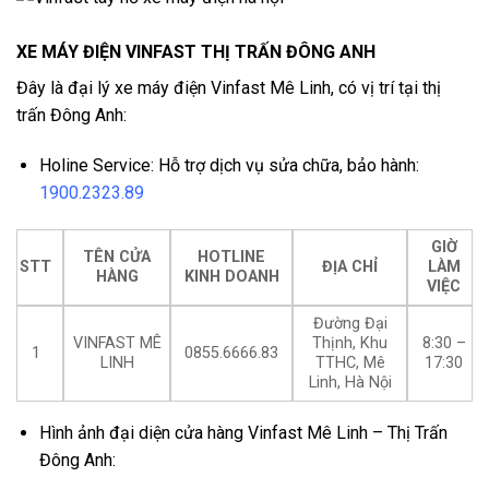
XE MÁY ĐIỆN VINFAST THỊ TRẤN ĐÔNG ANH
Đây là đại lý xe máy điện Vinfast Mê Linh, có vị trí tại thị
trấn Đông Anh:
Holine Service: Hỗ trợ dịch vụ sửa chữa, bảo hành:
1900.2323.89
GIỜ
TÊN CỬA
HOTLINE
STT
ĐỊA CHỈ
LÀM
HÀNG
KINH DOANH
VIỆC
Đường Đại
VINFAST MÊ
Thịnh, Khu
8:30 –
1
0855.6666.83
LINH
TTHC, Mê
17:30
Linh, Hà Nội
Hình ảnh đại diện cửa hàng Vinfast Mê Linh – Thị Trấn
Đông Anh: