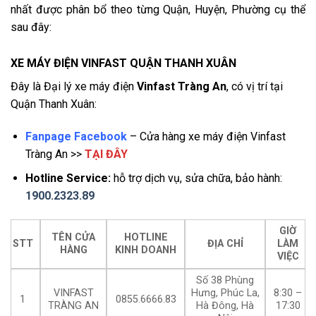
nhất được phân bổ theo từng Quận, Huyện, Phường cụ thể
sau đây:
XE MÁY ĐIỆN VINFAST QUẬN THANH XUÂN
Đây là Đại lý xe máy điện
Vinfast Tràng An
, có vị trí tại
Quận Thanh Xuân:
Fanpage Facebook
– Cửa hàng xe máy điện Vinfast
Tràng An >>
TẠI ĐÂY
Hotline Service:
hỗ trợ dịch vụ, sửa chữa, bảo hành:
1900.2323.89
GIỜ
TÊN CỬA
HOTLINE
STT
ĐỊA CHỈ
LÀM
HÀNG
KINH DOANH
VIỆC
Số 38 Phùng
VINFAST
Hưng, Phúc La,
8:30 –
1
0855.6666.83
TRÀNG AN
Hà Đông, Hà
17:30