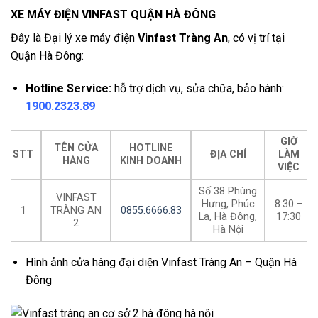
XE MÁY ĐIỆN VINFAST QUẬN HÀ ĐÔNG
Đây là Đại lý xe máy điện
Vinfast Tràng An
, có vị trí tại
Quận Hà Đông:
Hotline Service:
hỗ trợ dịch vụ, sửa chữa, bảo hành:
1900.2323.89
GIỜ
TÊN CỬA
HOTLINE
STT
ĐỊA CHỈ
LÀM
HÀNG
KINH DOANH
VIỆC
Số 38 Phùng
VINFAST
Hưng, Phúc
8:30 –
1
TRÀNG AN
0855.6666.83
La, Hà Đông,
17:30
2
Hà Nội
Hình ảnh cửa hàng đại diện Vinfast Tràng An – Quận Hà
Đông