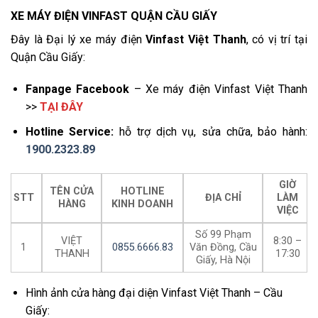
XE MÁY ĐIỆN VINFAST QUẬN CẦU GIẤY
Đây là Đại lý xe máy điện
Vinfast Việt Thanh
, có vị trí tại
Quận Cầu Giấy:
Fanpage Facebook
– Xe máy điện Vinfast Việt Thanh
>>
TẠI ĐÂY
Hotline Service:
hỗ trợ dịch vụ, sửa chữa, bảo hành:
1900.2323.89
GIỜ
TÊN CỬA
HOTLINE
STT
ĐỊA CHỈ
LÀM
HÀNG
KINH DOANH
VIỆC
Số 99 Phạm
VIỆT
8:30 –
1
0855.6666.83
Văn Đồng, Cầu
THANH
17:30
Giấy, Hà Nội
Hình ảnh cửa hàng đại diện Vinfast Việt Thanh – Cầu
Giấy: