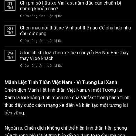
lỗi
Chi phí sở hữu xe VinFast năm đầu cần chuẩn bị
bản
01
phong
người
Base
Th8
những khoản nào?
thủy?
mới
cho
ở
Chức năng bình luận bị tắt
dùng
nhu
Chi
xe
cầu
phí
Chọn màu nội thất xe VinFast thế nào để phù hợp nhu
VinFast
30
của
sở
hay
Th7
cầu sử dụng
bạn
hữu
gặp
ở
Chức năng bình luận bị tắt
xe
phải
Chọn
VinFast
nhất
màu
5 lợi ích khi lựa chọn xe tiện chuyến Hà Nội Bãi Cháy
năm
29
nội
đầu
Th7
thay vì xe khách
thất
cần
ở
Chức năng bình luận bị tắt
xe
chuẩn
5
VinFast
bị
lợi
thế
những
ích
Mãnh Liệt Tinh Thần Việt Nam - Vì Tương Lai Xanh
nào
khoản
khi
để
nào?
Chiến dịch Mãnh liệt tinh thần Việt Nam, vì một Tương lai
lựa
phù
chọn
Xanh là lời khẳng định mạnh mẽ của Vinfast trong hành trình
hợp
xe
nhu
thúc đẩy cuộc cách mạng xe điện và kiến tạo một tương lai
tiện
cầu
bền vững.
chuyến
sử
Hà
dụng
Nội
Ngoài ra, Chiến dịch không chỉ thể hiện tinh thần tiên phong
Bãi
Cháy
của thương hiệu Việt trên bản đồ xe điện toàn cầu mà còn