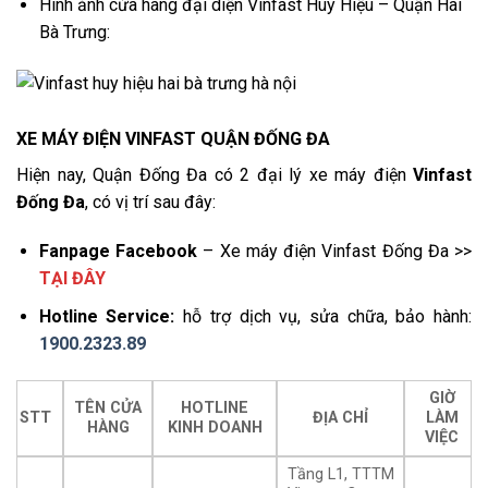
Hình ảnh cửa hàng đại diện Vinfast Huy Hiệu – Quận Hai
Bà Trưng:
XE MÁY ĐIỆN VINFAST QUẬN ĐỐNG ĐA
Hiện nay, Quận Đống Đa có 2 đại lý xe máy điện
Vinfast
Đống Đa
, có vị trí sau đây:
Fanpage Facebook
– Xe máy điện Vinfast Đống Đa >>
TẠI ĐÂY
Hotline Service:
hỗ trợ dịch vụ, sửa chữa, bảo hành:
1900.2323.89
GIỜ
TÊN CỬA
HOTLINE
STT
ĐỊA CHỈ
LÀM
HÀNG
KINH DOANH
VIỆC
Tầng L1, TTTM